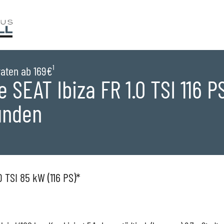
raten ab 169€¹
 SEAT Ibiza FR 1.0 TSI 116 P
unden
ge
0 TSI 85 kW (116 PS)*