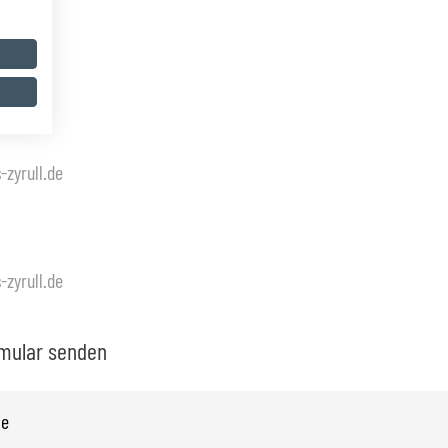
ll.de
zyrull.de
zyrull.de
rmular senden