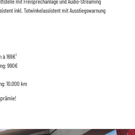
ittstelle mit Freisprechanlage und Audio-Streaming
istent inkl. Totwinkelassistent mit Ausstiegswarnung
n à 169€¹
ung: 990€
ung: 10.000 km
sprämie!