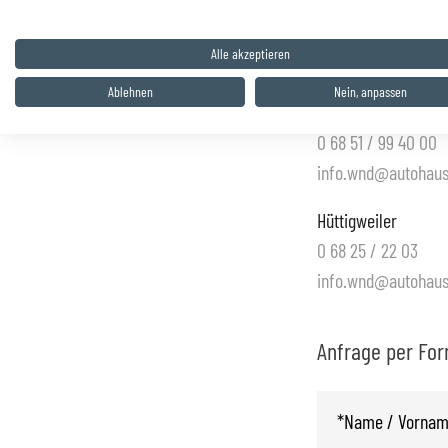
Saarwellingen
0 68 38 / 86 48 80
Alle akzeptieren
info@autohaus-zyru
Ablehnen
Nein, anpassen
St. Wendel
0 68 51 / 99 40 00
info.wnd@autohaus-
Hüttigweiler
0 68 25 / 22 03
info.wnd@autohaus-
Anfrage per Fo