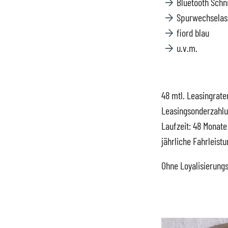
Bluetooth Schn
Datenschutz
Spurwechselass
fiord blau
u.v.m.
48 mtl. Leasingrate
Leasingsonderzahl
Laufzeit: 48 Monate
jährliche Fahrleist
Ohne Loyalisierung