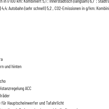
 in l/100 km: Kombiniert 5,1 ; Innerstädtisch (langsam) 6,7 ; Stadtran
) 4,4; Autobahn (sehr schnell) 5,2 , CO2-Emissionen in g/km: Kombini
ervice
ra
orn und hinten
uto
acho
istanzregelung ACC
lräder
 für Hauptscheinwerfer und Tafahrlicht