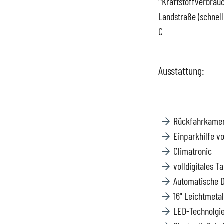
*Kraftstoffverbrauch
Landstraße (schnell
Hüttigweiler
SEAT
Gewerbekunden
C
CUPRA
Probefahrt
Ausstattung:
VW
News
VW Nutzfahrzeugs
Unternehmen
Rückfahrkame
Einparkhilfe v
SKODA Service
Wir kaufen Dein A
Climatronic
volldigitales T
Karriere
Automatische D
16" Leichtmetal
Impressum
LED-Technolgie