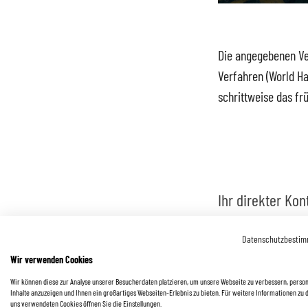
Die angegebenen Ve
Verfahren (World Ha
schrittweise das fr
Ihr direkter Kon
Saarlouis
Datenschutzbesti
0 68 31 / 89 41 40
Wir verwenden Cookies
info@autohaus-zyru
Wir können diese zur Analyse unserer Besucherdaten platzieren, um unsere Webseite zu verbessern, person
Inhalte anzuzeigen und Ihnen ein großartiges Webseiten-Erlebnis zu bieten. Für weitere Informationen zu 
uns verwendeten Cookies öffnen Sie die Einstellungen.