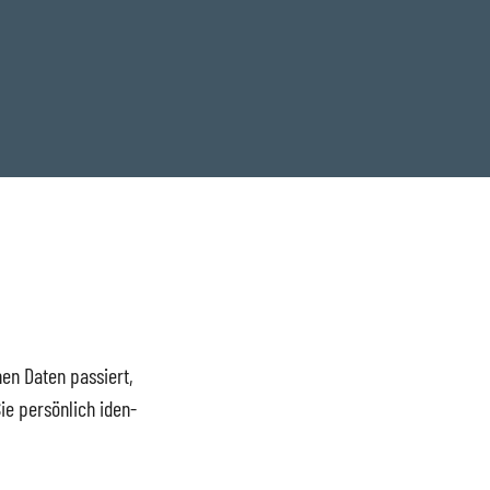
nen Da­ten pas­siert,
ie per­sön­lich iden­