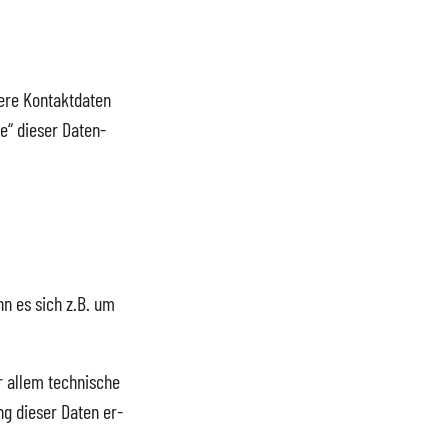
e­re Kon­takt­da­ten
e“ die­ser Da­ten­
ann es sich z.B. um
 al­lem tech­ni­sche
ng die­ser Da­ten er­