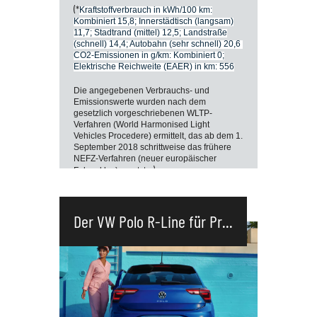
(*
Kraftstoffverbrauch in kWh/100 km:
Kombiniert 15,8; Innerstädtisch (langsam)
11,7; Stadtrand (mittel) 12,5; Landstraße
(schnell) 14,4; Autobahn (sehr schnell) 20,6
CO2-Emissionen in g/km: Kombiniert 0;
Elektrische Reichweite (EAER) in km: 556
Die angegebenen Verbrauchs- und
Emissionswerte wurden nach dem
gesetzlich vorgeschriebenen WLTP-
Verfahren (World Harmonised Light
Vehicles Procedere) ermittelt, das ab dem 1.
September 2018 schrittweise das frühere
NEFZ-Verfahren (neuer europäischer
.)
Fahrzyklus) ersetzte
Aktion bis 26.05.2025 begrenztes
Alle Angaben basieren auf den Merkmalen des
Kontingent!
deutschen Marktes. Abbildung kann
Sonderausstattungen gegen Mehrpreis enthalten.
Der VW Polo R-Line für Pr...
Angebot nicht kombinierbar mit anderen
Aktionen und nur gültig bei Zulassung in
Deutschland. Gültig bis 26.05.2025 und nur
solange der Vorrat reicht. Änderungen und
Irrtümer vorbehalten. Stand 05/2025