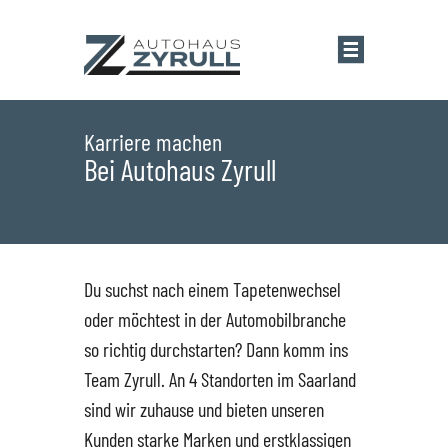
Startseite
Karriere machen
Bei Autohaus Zyrull
Standorte
Übersicht
Aktionen
Du suchst nach einem Tapetenwechsel
oder möchtest in der Automobilbranche
Saarlouis
Bestandsfahrzeuge
so richtig durchstarten? Dann komm ins
Team Zyrull. An 4 Standorten im Saarland
Saarwellingen
Marken
sind wir zuhause und bieten unseren
Kunden starke Marken und erstklassigen
St. Wendel
Übersicht
Service