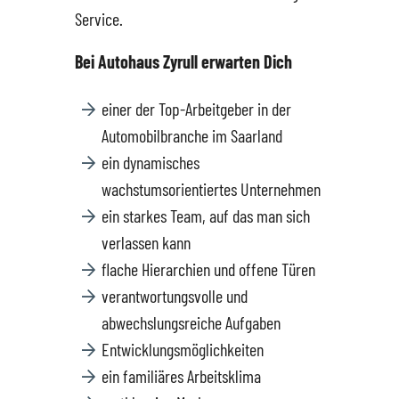
Service.
Hüttigweiler
SEAT
Gewerbekunden
Bei Autohaus Zyrull erwarten Dich
CUPRA
Probefahrt
einer der Top-Arbeitgeber in der
Automobilbranche im Saarland
VW
News
ein dynamisches
wachstumsorientiertes Unternehmen
VW Nutzfahrzeugservice
Unternehmen
ein starkes Team, auf das man sich
verlassen kann
SKODA Service
Wir kaufen Dein Auto
flache Hierarchien und offene Türen
verantwortungsvolle und
Karriere
abwechslungsreiche Aufgaben
Entwicklungsmöglichkeiten
Impressum
ein familiäres Arbeitsklima