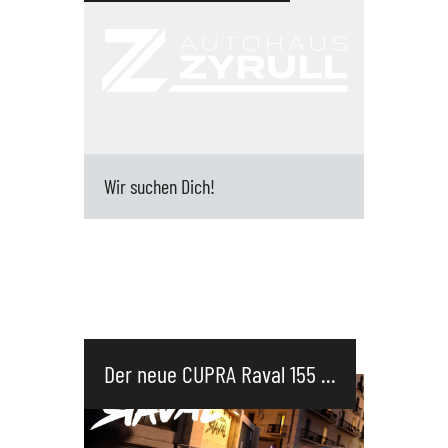
Kundenaufträge und die Werkstatt
Sicherstellung einer ...
Wir suchen Dich!
Deine Hauptaufgaben: Empfang und
Betreuung der eintretenden Kundschaft
Telefonannahme Vereinbarung von
Werkstattterminen Planung von
Ersatzwagen Anlage und Pflege des
Der neue CUPRA Raval 155 ...
Kunden...