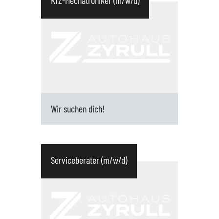
KfZ-Mechatroniker (m/w/d)
gewerbliche und private Kunden Führen
von Verkaufsgesprächen von der
Kundenansprache über Bedarfsanalyse...
Wir suchen dich!
Hauptaufgaben : Durchführung von
Inspektionen Funktionsprüfungen,
Serviceberater (m/w/d)
Fehlersuche und Diagnostik Wartung,
Instandhaltung und Reparatur von
Kraftfahrzeugen Montagearbeiten z.B. v...