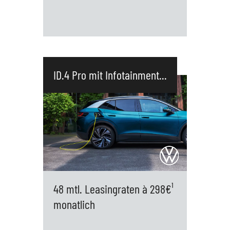
T-Roc R-Line 1.0 TSI OPF 85 KW (116 PS) 6-
Gang* (*Kraftstoffverbrauch in l/100 km:
ID.4 Pro mit Infotainment...
Kombiniert 5,8 ;Innerstädtisch (langsam)
7,5; Stadtrand (mittel) 5,6; Landstraße
(schnell) 4,9; Autobahn (sehr schnell) 6,0;
CO2-Emissionen in g/km: Kombiniert 132)
Ausstattung: Klimaanlage App Connect
Wireless für Apple Car Play und Android
Auto LED-Plus-Scheinwerfer mit LED-
Tagfahrlicht 4 Leichtmetallräder
48 mtl. Leasingraten à 298€¹
"Valencia" 7 J x 17 in Galvanograu
monatlich
Stoßfänger im "R-Line"-Styling ...