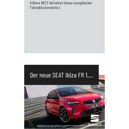
frühere NEFZ-Verfahren (neuer europäischer
Fahrzyklus) ersetzte.)
SEAT Arona FR 1.0 TSI 85 kW (116 PS)*
*Kraftstoffverbrauch in l/100 km:
Der neue SEAT Ibiza FR 1....
Kombiniert 5,3 ; Innerstädtisch (langsam)
6,7 ; Stadtrand (mittel) 5,2 ; Landstraße
(schnell) 4,5 ; Autobahn (sehr schnell) 5,5 ,
CO2-Emissionen in g/km: Kombiniert 120.
CO2-Klasse: D Ausstattung:
Rückfahrkamera Einparkhilfe vorn und
hinten Climatronic volldigitales Tacho