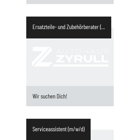
Eure Aufgaben (unter anderem): 3,5
spannende und abwechslungsreiche Jahr
Ersatzteile- und Zubehörberater (...
im dualen System in denen Ihr die
Verbindung von Handwerk und
modernster Fahrzeugtechnik erlernt
Instan...
Wir suchen Dich!
Hauptaufgaben : Beratung und
Direktverkauf von Teilen an unsere
Serviceassistent (m/w/d)
Kunden Kommissionierung und
Bereitstellen von Waren für