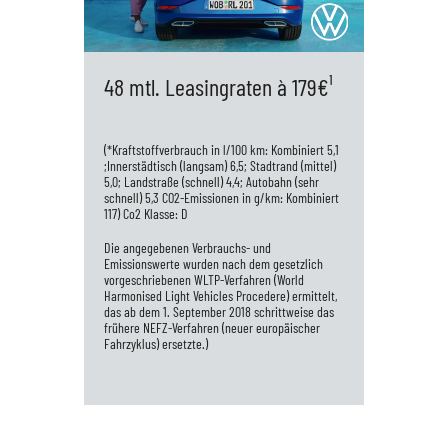
48 mtl. Leasingraten à 179€¹
(*Kraftstoffverbrauch in l/100 km: Kombiniert 5,1
;Innerstädtisch (langsam) 6,5; Stadtrand (mittel)
5,0; Landstraße (schnell) 4,4; Autobahn (sehr
schnell) 5,3 CO2-Emissionen in g/km: Kombiniert
117) Co2 Klasse: D
Die angegebenen Verbrauchs- und
Emissionswerte wurden nach dem gesetzlich
vorgeschriebenen WLTP-Verfahren (World
Harmonised Light Vehicles Procedere) ermittelt,
das ab dem 1. September 2018 schrittweise das
frühere NEFZ-Verfahren (neuer europäischer
Fahrzyklus) ersetzte.)
VW Polo R-Line 1.0 TSI OPF 70 KW (95 PS)