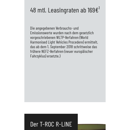
Automatische Distanzregelung ACC 16"
48 mtl. Leasingraten ab 169€¹
Leichtmetallräder LED-Technolgie für
Hauptscheinwerfer und Tafahrlicht
Die angegebenen Verbrauchs- und
Bluetooth Sch...
Emissionswerte wurden nach dem gesetzlich
vorgeschriebenen WLTP-Verfahren (World
Harmonised Light Vehicles Procedere) ermittelt,
das ab dem 1. September 2018 schrittweise das
frühere NEFZ-Verfahren (neuer europäischer
Fahrzyklus) ersetzte.)
SEAT Ibiza FR 1.0 TSI 85 kW (116 PS)*
*Kraftstoffverbrauch in l/100 km:
Der T-ROC R-LINE
Kombiniert 5,1 ; Innerstädtisch (langsam)