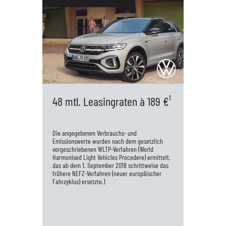
6,7 ; Stadtrand (mittel) 5,0 ; Landstraße
(schnell) 4,4; Autobahn (sehr schnell) 5,2 ,
CO2-Emissionen in g/km: Kombiniert
115. CO2-Klasse: C Ausstattung:
Rückfahrkamera Einparkhilfe vorn und
hinten Climatronic volldigitales Tacho
Automatische Distanzregelung ACC 16"
48 mtl. Leasingraten à 189 €¹
Leichtmetallräder LED-Technolgie für
Hauptscheinwerfer und Tafahrlicht
Die angegebenen Verbrauchs- und
Bluetoo...
Emissionswerte wurden nach dem gesetzlich
vorgeschriebenen WLTP-Verfahren (World
Harmonised Light Vehicles Procedere) ermittelt,
das ab dem 1. September 2018 schrittweise das
frühere NEFZ-Verfahren (neuer europäischer
Fahrzyklus) ersetzte.)