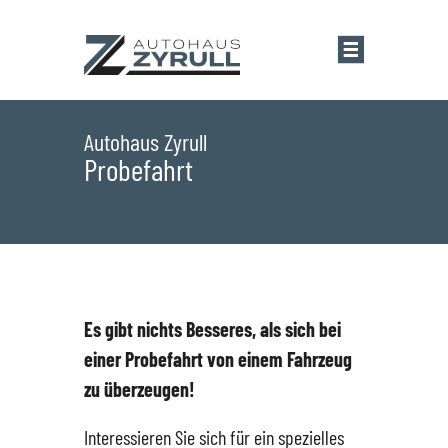
Startseite
Autohaus Zyrull
Probefahrt
Standorte
Übersicht
Aktionen
Saarlouis
Bestandsfahrzeuge
Es gibt nichts Besseres, als sich bei
einer Probefahrt von einem Fahrzeug
Saarwellingen
Marken
zu überzeugen!
Interessieren Sie sich für ein spezielles
St. Wendel
Übersicht
Service