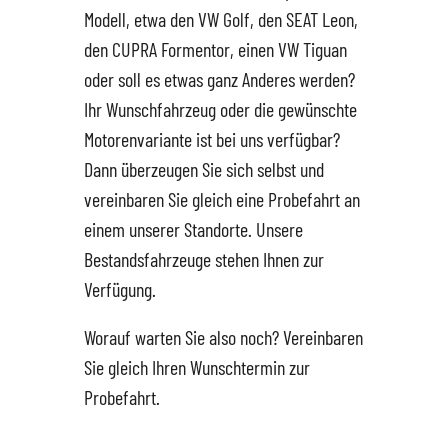
Modell, etwa den VW Golf, den SEAT Leon,
den CUPRA Formentor, einen VW Tiguan
Hüttigweiler
SEAT
Gewerbekunden
oder soll es etwas ganz Anderes werden?
Ihr Wunschfahrzeug oder die gewünschte
CUPRA
Probefahrt
Motorenvariante ist bei uns verfügbar?
Dann überzeugen Sie sich selbst und
VW
News
vereinbaren Sie gleich eine Probefahrt an
einem unserer Standorte. Unsere
VW Nutzfahrzeugservice
Unternehmen
Bestandsfahrzeuge stehen Ihnen zur
Verfügung.
SKODA Service
Wir kaufen Dein Auto
Worauf warten Sie also noch? Vereinbaren
Karriere
Sie gleich Ihren Wunschtermin zur
Probefahrt.
Impressum