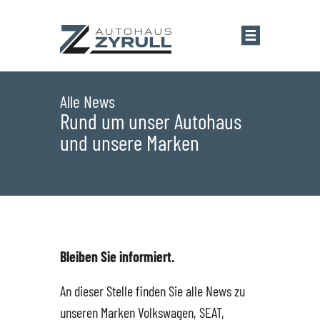
Startseite
Alle News
Rund um unser Autohaus
und unsere Marken
Standorte
Übersicht
Aktionen
Saarlouis
Bestandsfahrzeuge
Bleiben Sie informiert.
Saarwellingen
Marken
An dieser Stelle finden Sie alle News zu
unseren Marken Volkswagen, SEAT,
St. Wendel
Übersicht
Service