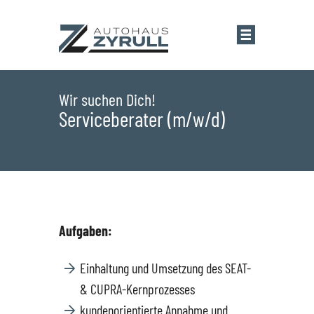
Startseite
Wir suchen Dich!
Serviceberater (m/w/d)
Standorte
Übersicht
Aktionen
Saarlouis
Bestandsfahrzeuge
Aufgaben:
Saarwellingen
Marken
Einhaltung und Umsetzung des SEAT-
& CUPRA-Kernprozesses
St. Wendel
Übersicht
Service
kundenorientierte Annahme und