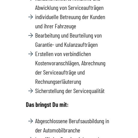
Abwicklung von Serviceaufträgen
Hüttigweiler
SEAT
Gewerbekunden
individuelle Betreuung der Kunden
und ihrer Fahrzeuge
Bearbeitung und Beurteilung von
CUPRA
Probefahrt
Garantie- und Kulanzaufträgen
Erstellen von verbindlichen
VW
News
Kostenvoranschlägen, Abrechnung
der Serviceaufträge und
VW Nutzfahrzeugservice
Unternehmen
Rechnungserläuterung
Sicherstellung der Servicequalität
SKODA Service
Wir kaufen Dein Auto
Das bringst Du mit:
Karriere
Abgeschlossene Berufsausbildung in
Impressum
der Automobilbranche