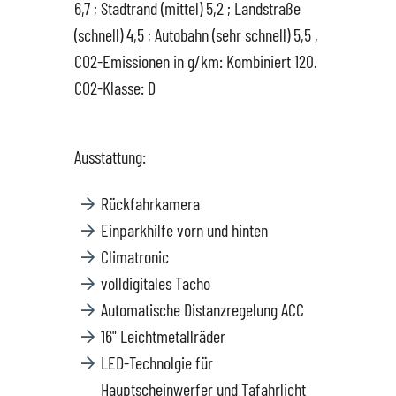
6,7 ; Stadtrand (mittel) 5,2 ; Landstraße
(schnell) 4,5 ; Autobahn (sehr schnell) 5,5 ,
Hüttigweiler
SEAT
Gewerbekunden
CO2-Emissionen in g/km: Kombiniert 120.
CO2-Klasse: D
CUPRA
Probefahrt
VW
News
Ausstattung:
Rückfahrkamera
VW Nutzfahrzeugservice
Unternehmen
Einparkhilfe vorn und hinten
Climatronic
SKODA Service
Wir kaufen Dein Auto
volldigitales Tacho
Automatische Distanzregelung ACC
Karriere
16" Leichtmetallräder
LED-Technolgie für
Impressum
Hauptscheinwerfer und Tafahrlicht