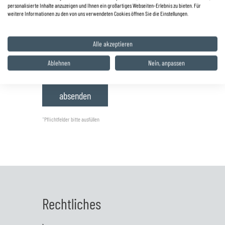
personalisierte Inhalte anzuzeigen und Ihnen ein großartiges Webseiten-Erlebnis zu bieten. Für
weitere Informationen zu den von uns verwendeten Cookies öffnen Sie die Einstellungen.
Alle akzeptieren
*
Datenschutzbestimmungen
gelesen
und akzeptiert.
Ablehnen
Nein, anpassen
*
Pflichtfelder bitte ausfüllen
Rechtliches