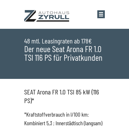
Startseite
48 mtl. Leasingraten ab 178€
Der neue Seat Arona FR 1.0
TSI 116 PS für Privatkunden
Standorte
Übersicht
Aktionen
SEAT Arona FR 1.0 TSI 85 kW (116
Saarlouis
Bestandsfahrzeuge
PS)*
Saarwellingen
Marken
*Kraftstoffverbrauch in l/100 km:
Kombiniert 5,3 ; Innerstädtisch (langsam)
St. Wendel
Übersicht
Service