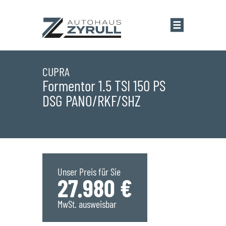
Startseite
CUPRA
Formentor 1.5 TSI 150 PS
DSG PANO/RKF/SHZ
Standorte
Übersicht
Aktionen
Saarlouis
Bestandsfahrzeuge
Unser Preis für Sie
27.980 €
Saarwellingen
Marken
MwSt. ausweisbar
St. Wendel
Übersicht
Service