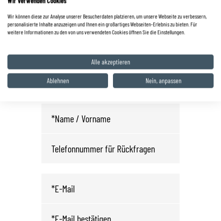
Wir verwenden Cookies
Hüttigweiler
Wir können diese zur Analyse unserer Besucherdaten platzieren, um unsere Webseite zu verbessern,
0 68 25 / 22 03
personalisierte Inhalte anzuzeigen und Ihnen ein großartiges Webseiten-Erlebnis zu bieten. Für
weitere Informationen zu den von uns verwendeten Cookies öffnen Sie die Einstellungen.
info.wnd@autohaus-zyrull.de
Alle akzeptieren
Fahrzeug anfragen oder
Ablehnen
Nein, anpassen
Probefahrt vereinbaren