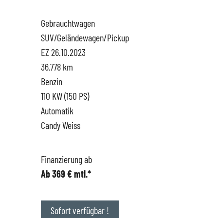
Gebrauchtwagen
Hüttigweiler
SEAT
Gewerbekunden
SUV/Geländewagen/Pickup
EZ 26.10.2023
CUPRA
Probefahrt
36.778 km
Benzin
VW
News
110 KW (150 PS)
Automatik
VW Nutzfahrzeugservice
Unternehmen
Candy Weiss
SKODA Service
Wir kaufen Dein Auto
Finanzierung ab
Ab 369 € mtl.*
Karriere
Impressum
Sofort verfügbar !