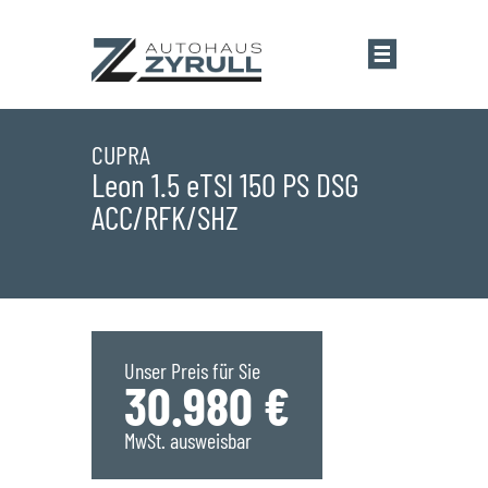
Startseite
CUPRA
Leon 1.5 eTSI 150 PS DSG
ACC/RFK/SHZ
Standorte
Übersicht
Aktionen
Saarlouis
Bestandsfahrzeuge
Unser Preis für Sie
30.980 €
Saarwellingen
Marken
MwSt. ausweisbar
St. Wendel
Übersicht
Service