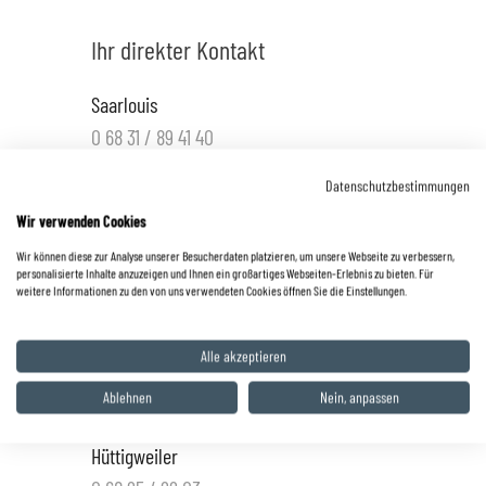
Ihr direkter Kontakt
Saarlouis
0 68 31 / 89 41 40
info@autohaus-zyrull.de
Datenschutzbestimmungen
Saarwellingen
Wir verwenden Cookies
0 68 38 / 86 48 80
Wir können diese zur Analyse unserer Besucherdaten platzieren, um unsere Webseite zu verbessern,
personalisierte Inhalte anzuzeigen und Ihnen ein großartiges Webseiten-Erlebnis zu bieten. Für
info@autohaus-zyrull.de
weitere Informationen zu den von uns verwendeten Cookies öffnen Sie die Einstellungen.
St. Wendel
Alle akzeptieren
0 68 51 / 99 40 00
Ablehnen
Nein, anpassen
info.wnd@autohaus-zyrull.de
Hüttigweiler