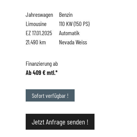
Jahreswagen
Benzin
Hüttigweiler
SEAT
Gewerbekunden
Limousine
110 KW (150 PS)
EZ 17.01.2025
Automatik
CUPRA
Probefahrt
21.490 km
Nevada Weiss
VW
News
Finanzierung ab
Ab 409 € mtl.*
VW Nutzfahrzeugservice
Unternehmen
SKODA Service
Wir kaufen Dein Auto
Sofort verfügbar !
Karriere
Jetzt Anfrage senden !
Impressum