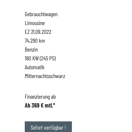
Gebrauchtwagen
Hüttigweiler
SEAT
Gewerbekunden
Limousine
EZ 21.09.2022
CUPRA
Probefahrt
74.290 km
Benzin
VW
News
180 KW (245 PS)
Automatik
VW Nutzfahrzeugservice
Unternehmen
Mitternachtsschwarz
SKODA Service
Wir kaufen Dein Auto
Finanzierung ab
Ab 369 € mtl.*
Karriere
Impressum
Sofort verfügbar !