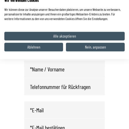
Wir verwenden Cookies
Hüttigweiler
Wir können diese zur Analyse unserer Besucherdaten platzieren, um unsere Webseite zu verbessern,
0 68 25 / 22 03
personalisierte Inhalte anzuzeigen und Ihnen ein großartiges Webseiten-Erlebnis zu bieten. Für
weitere Informationen zu den von uns verwendeten Cookies öffnen Sie die Einstellungen.
info.wnd@autohaus-zyrull.de
Alle akzeptieren
Fahrzeug anfragen oder
Ablehnen
Nein, anpassen
Probefahrt vereinbaren