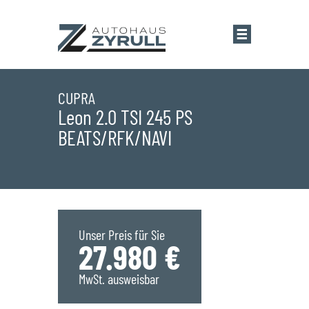
Startseite
CUPRA
Leon 2.0 TSI 245 PS
BEATS/RFK/NAVI
Standorte
Übersicht
Aktionen
Saarlouis
Bestandsfahrzeuge
Unser Preis für Sie
27.980 €
Saarwellingen
Marken
MwSt. ausweisbar
St. Wendel
Übersicht
Service