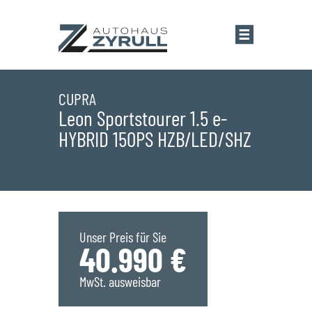
Startseite
CUPRA
Leon Sportstourer 1.5 e-
HYBRID 150PS HZB/LED/SHZ
Standorte
Übersicht
Aktionen
Saarlouis
Bestandsfahrzeuge
Unser Preis für Sie
40.990 €
Saarwellingen
Marken
MwSt. ausweisbar
St. Wendel
Übersicht
Service