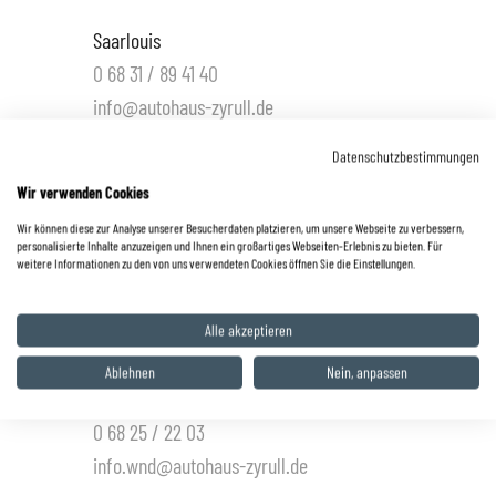
Saarlouis
0 68 31 / 89 41 40
info@autohaus-zyrull.de
Saarwellingen
Datenschutzbestimmungen
0 68 38 / 86 48 80
Wir verwenden Cookies
info@autohaus-zyrull.de
Wir können diese zur Analyse unserer Besucherdaten platzieren, um unsere Webseite zu verbessern,
personalisierte Inhalte anzuzeigen und Ihnen ein großartiges Webseiten-Erlebnis zu bieten. Für
weitere Informationen zu den von uns verwendeten Cookies öffnen Sie die Einstellungen.
St. Wendel
0 68 51 / 99 40 00
Alle akzeptieren
info.wnd@autohaus-zyrull.de
Ablehnen
Nein, anpassen
Hüttigweiler
0 68 25 / 22 03
info.wnd@autohaus-zyrull.de