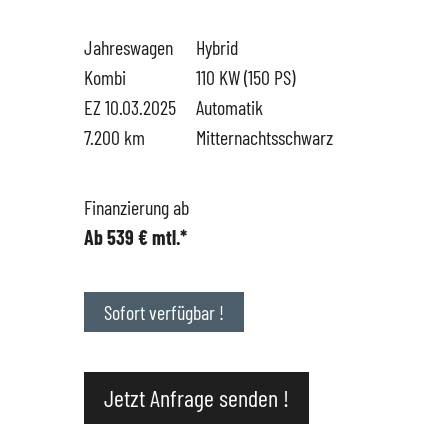
Jahreswagen
Hybrid
Hüttigweiler
SEAT
Gewerbekunden
Kombi
110 KW (150 PS)
EZ 10.03.2025
Automatik
CUPRA
Probefahrt
7.200 km
Mitternachtsschwarz
VW
News
Finanzierung ab
Ab 539 € mtl.*
VW Nutzfahrzeugservice
Unternehmen
SKODA Service
Wir kaufen Dein Auto
Sofort verfügbar !
Karriere
Jetzt Anfrage senden !
Impressum