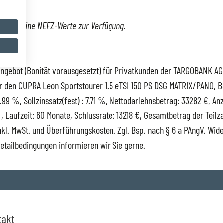
tehen keine NEFZ-Werte zur Verfügung.
rün
ngebot (Bonität vorausgesetzt) für Privatkunden der TARGOBANK AG 
r den CUPRA Leon Sportstourer 1.5 eTSI 150 PS DSG MATRIX/PANO, Ba
7.99 %, Sollzinssatz(fest) : 7.71 %, Nettodarlehnsbetrag: 33282 €, An
 , Laufzeit: 60 Monate, Schlussrate: 13218 €, Gesamtbetrag der Teil
nkl. MwSt. und Überführungskosten. Zgl. Bsp. nach § 6 a PAngV. Wid
Detailbedingungen informieren wir Sie gerne.
takt