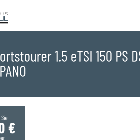
ortstourer 1.5 eTSI 150 PS 
/PANO
ge
 Sie
0 €
bar