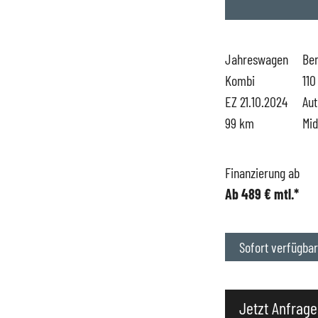
Hüttigweiler
SEAT
Gewerbekunden
Jahreswagen
Ben
Kombi
110
CUPRA
Probefahrt
EZ 21.10.2024
Au
99 km
Mid
VW
News
VW Nutzfahrzeugs
Unternehmen
Finanzierung ab
Ab 489 € mtl.*
SKODA Service
Wir kaufen Dein A
Sofort verfügbar
Karriere
Impressum
Jetzt Anfrage