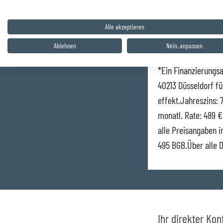
Für dieses Modell s
Alle akzeptieren
Ablehnen
Nein, anpassen
Umweltplakette:
g
*Ein Finanzierungsa
40213 Düsseldorf fü
effekt.Jahreszins: 
monatl. Rate: 489 €
alle Preisangaben i
495 BGB.Über alle 
Ihr direkter Kon