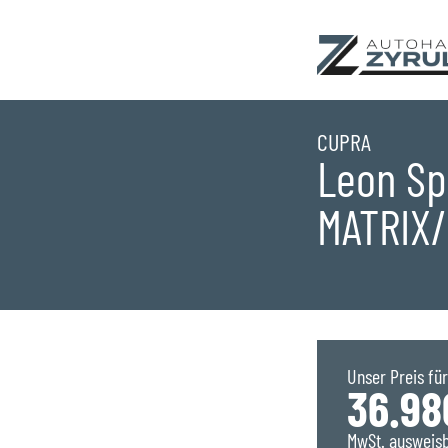
Startseite
CUPRA
Leon Sp
Standorte
MATRIX
Übersicht
Aktionen
Saarlouis
Bestandsfahrzeu
Unser Preis für
Saarwellingen
Marken
36.98
MwSt. ausweis
St. Wendel
Übersicht
Service