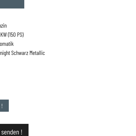
zin
 KW (150 PS)
tomatik
night Schwarz Metallic
ervice
uto
 !
 senden !