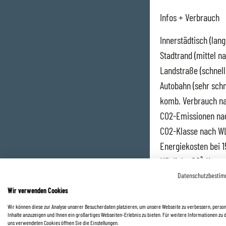
Infos + Verbrauch
Innerstädtisch (lan
Stadtrand (mittel n
Landstraße (schnel
Autobahn (sehr schn
komb. Verbrauch na
CO2-Emissionen na
CO2-Klasse nach W
Energiekosten bei 
Mögliche CO²-Koste
Bei einem angenomm
Datenschutzbesti
Bei einem angenomm
Wir verwenden Cookies
Bei einem angenomm
Wir können diese zur Analyse unserer Besucherdaten platzieren, um unsere Webseite zu verbessern, person
Inhalte anzuzeigen und Ihnen ein großartiges Webseiten-Erlebnis zu bieten. Für weitere Informationen zu 
KFZ-Steuer P.A. : 1
uns verwendeten Cookies öffnen Sie die Einstellungen.