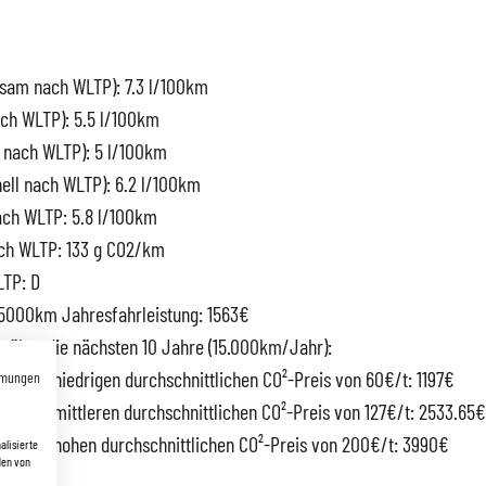
gsam nach WLTP): 7.3 l/100km
ach WLTP): 5.5 l/100km
l nach WLTP): 5 l/100km
ell nach WLTP): 6.2 l/100km
ch WLTP: 5.8 l/100km
ch WLTP: 133 g CO2/km
LTP: D
15000km Jahresfahrleistung: 1563€
n über die nächsten 10 Jahre (15.000km/Jahr):
enen niedrigen durchschnittlichen CO²-Preis von 60€/t: 1197€
mmungen
enen mittleren durchschnittlichen CO²-Preis von 127€/t: 2533.65€
enen hohen durchschnittlichen CO²-Preis von 200€/t: 3990€
alisierte
den von
09.6€