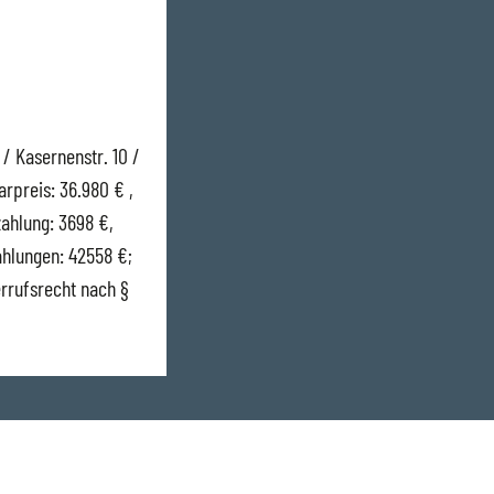
/ Kasernenstr. 10 /
rpreis: 36.980 € ,
zahlung: 3698 €,
zahlungen: 42558 €;
errufsrecht nach §