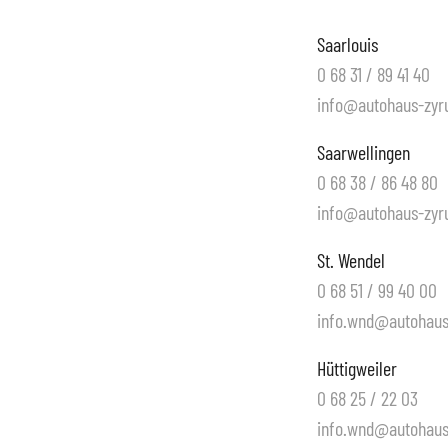
Saarlouis
0 68 31 / 89 41 40
info@autohaus-zyru
Saarwellingen
0 68 38 / 86 48 80
info@autohaus-zyru
St. Wendel
0 68 51 / 99 40 00
info.wnd@autohaus-
Hüttigweiler
0 68 25 / 22 03
info.wnd@autohaus-