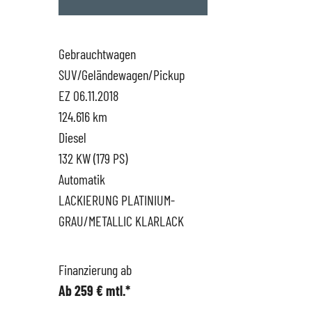
Hüttigweiler
SEAT
Gewerbekunden
Gebrauchtwagen
SUV/Geländewagen/Pickup
CUPRA
Probefahrt
EZ 06.11.2018
124.616 km
VW
News
Diesel
132 KW (179 PS)
VW Nutzfahrzeugservice
Unternehmen
Automatik
LACKIERUNG PLATINIUM-
SKODA Service
Wir kaufen Dein Auto
GRAU/METALLIC KLARLACK
Karriere
Finanzierung ab
Ab 259 € mtl.*
Impressum