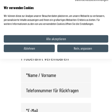
info.wnd@autohaus-zyrull.de
Wir verwenden Cookies
Wir können diese zur Analyse unserer Besucherdaten platzieren, um unsere Webseite zu verbessern,
Hüttigweiler
personalisierte Inhalte anzuzeigen und Ihnen ein großartiges Webseiten-Erlebnis zu bieten. Für
weitere Informationen zu den von uns verwendeten Cookies öffnen Sie die Einstellungen.
0 68 25 / 22 03
info.wnd@autohaus-zyrull.de
Alle akzeptieren
Ablehnen
Nein, anpassen
Fahrzeug anfragen oder
Probefahrt vereinbaren