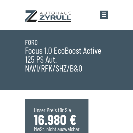
Startseite
FORD
Focus 1.0 EcoBoost Active
125 PS Aut.
Standorte
NAVI/RFK/SHZ/B&O
Übersicht
Aktionen
Saarlouis
Bestandsfahrzeuge
Unser Preis für Sie
Saarwellingen
Marken
16.980 €
MwSt. nicht ausweisbar
St. Wendel
Übersicht
Service