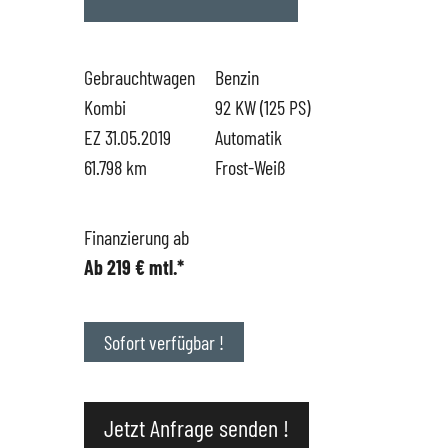
Hüttigweiler
SEAT
Gewerbekunden
Gebrauchtwagen
Benzin
Kombi
92 KW (125 PS)
CUPRA
Probefahrt
EZ 31.05.2019
Automatik
61.798 km
Frost-Weiß
VW
News
Finanzierung ab
VW Nutzfahrzeugservice
Unternehmen
Ab 219 € mtl.*
SKODA Service
Wir kaufen Dein Auto
Sofort verfügbar !
Karriere
Impressum
Jetzt Anfrage senden !