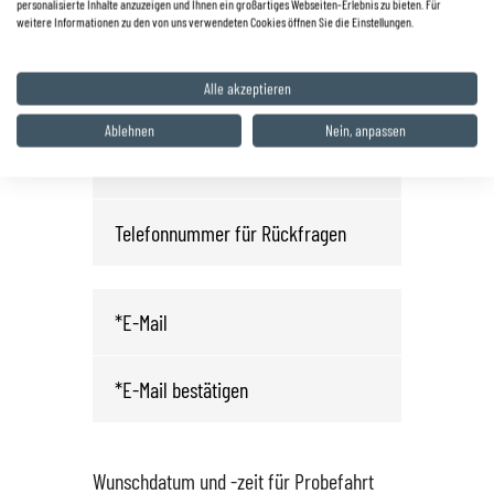
personalisierte Inhalte anzuzeigen und Ihnen ein großartiges Webseiten-Erlebnis zu bieten. Für
weitere Informationen zu den von uns verwendeten Cookies öffnen Sie die Einstellungen.
Fahrzeug anfragen oder
Probefahrt vereinbaren
Alle akzeptieren
Ablehnen
Nein, anpassen
Wunschdatum und -zeit für Probefahrt