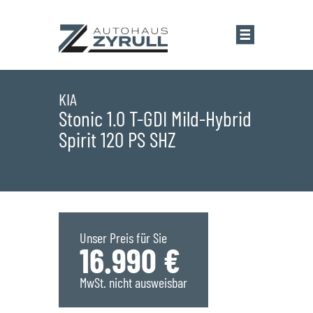
Startseite
KIA
Stonic 1.0 T-GDI Mild-Hybrid
Spirit 120 PS SHZ
Standorte
Übersicht
Aktionen
Saarlouis
Bestandsfahrzeuge
Unser Preis für Sie
16.990 €
Saarwellingen
Marken
MwSt. nicht ausweisbar
St. Wendel
Übersicht
Service