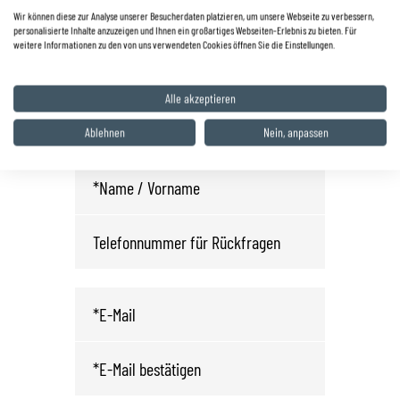
0 68 25 / 22 03
Wir können diese zur Analyse unserer Besucherdaten platzieren, um unsere Webseite zu verbessern,
personalisierte Inhalte anzuzeigen und Ihnen ein großartiges Webseiten-Erlebnis zu bieten. Für
info.wnd@autohaus-zyrull.de
weitere Informationen zu den von uns verwendeten Cookies öffnen Sie die Einstellungen.
Fahrzeug anfragen oder
Alle akzeptieren
Probefahrt vereinbaren
Ablehnen
Nein, anpassen