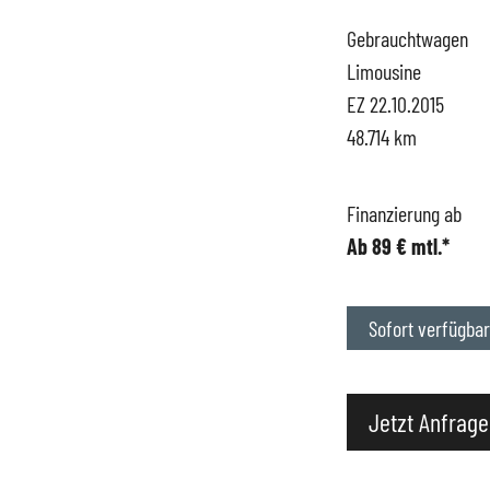
Gebrauchtwagen
Hüttigweiler
SEAT
Gewerbekunden
Limousine
EZ 22.10.2015
CUPRA
Probefahrt
48.714 km
VW
News
Finanzierung ab
Ab 89 € mtl.*
VW Nutzfahrzeugs
Unternehmen
SKODA Service
Wir kaufen Dein A
Sofort verfügbar
Karriere
Jetzt Anfrage
Impressum