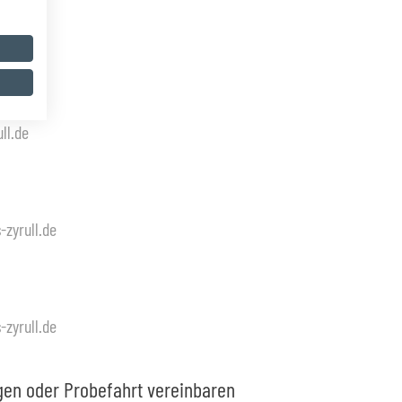
ll.de
ll.de
zyrull.de
zyrull.de
en oder Probefahrt vereinbaren