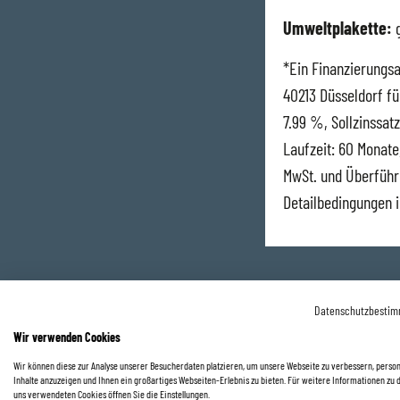
Umweltplakette:
g
*Ein Finanzierungsa
40213 Düsseldorf fü
7.99 %, Sollzinssatz
Laufzeit: 60 Monate
MwSt. und Überfüh
Detailbedingungen i
Datenschutzbesti
Ihr direkter Kon
Wir verwenden Cookies
Wir können diese zur Analyse unserer Besucherdaten platzieren, um unsere Webseite zu verbessern, person
Saarlouis
Inhalte anzuzeigen und Ihnen ein großartiges Webseiten-Erlebnis zu bieten. Für weitere Informationen zu 
uns verwendeten Cookies öffnen Sie die Einstellungen.