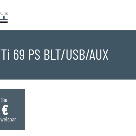
 VTi 69 PS BLT/USB/AUX
ge
 Sie
 €
sweisbar