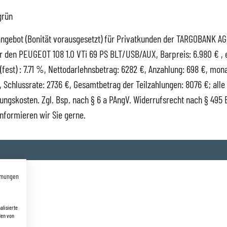
rün
ngebot (Bonität vorausgesetzt) für Privatkunden der TARGOBANK AG 
r den PEUGEOT 108 1.0 VTi 69 PS BLT/USB/AUX, Barpreis: 6.980 € , 
(fest) : 7.71 %, Nettodarlehnsbetrag: 6282 €, Anzahlung: 698 €, monat
, Schlussrate: 2736 €, Gesamtbetrag der Teilzahlungen: 8076 €; alle
rungskosten. Zgl. Bsp. nach § 6 a PAngV. Widerrufsrecht nach § 495 B
nformieren wir Sie gerne.
mmungen
takt
alisierte
den von