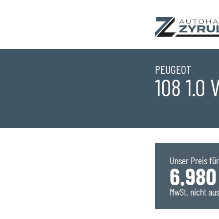
Startseite
PEUGEOT
108 1.0
Standorte
Übersicht
Aktionen
Saarlouis
Bestandsfahrzeu
Unser Preis für
6.980
Saarwellingen
Marken
MwSt. nicht au
St. Wendel
Übersicht
Service