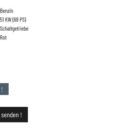
Benzin
51 KW (69 PS)
Schaltgetriebe
Rot
ervice
uto
 !
 senden !