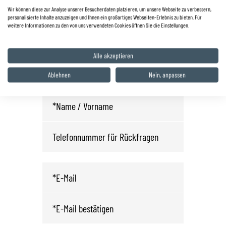
0 68 25 / 22 03
Wir können diese zur Analyse unserer Besucherdaten platzieren, um unsere Webseite zu verbessern,
personalisierte Inhalte anzuzeigen und Ihnen ein großartiges Webseiten-Erlebnis zu bieten. Für
info.wnd@autohaus-zyrull.de
weitere Informationen zu den von uns verwendeten Cookies öffnen Sie die Einstellungen.
Fahrzeug anfragen oder
Alle akzeptieren
Probefahrt vereinbaren
Ablehnen
Nein, anpassen