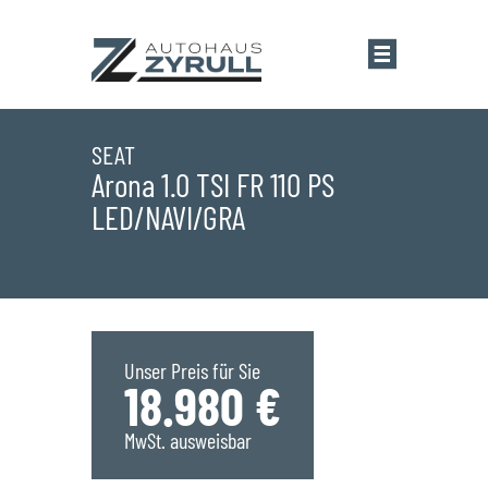
Startseite
SEAT
Arona 1.0 TSI FR 110 PS
LED/NAVI/GRA
Standorte
Übersicht
Aktionen
Saarlouis
Bestandsfahrzeuge
Unser Preis für Sie
18.980 €
Saarwellingen
Marken
MwSt. ausweisbar
St. Wendel
Übersicht
Service