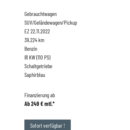
Gebrauchtwagen
Hüttigweiler
SEAT
Gewerbekunden
SUV/Geländewagen/Pickup
EZ 22.11.2022
CUPRA
Probefahrt
39.224 km
Benzin
VW
News
81 KW (110 PS)
Schaltgetriebe
VW Nutzfahrzeugservice
Unternehmen
Saphirblau
SKODA Service
Wir kaufen Dein Auto
Finanzierung ab
Ab 249 € mtl.*
Karriere
Impressum
Sofort verfügbar !