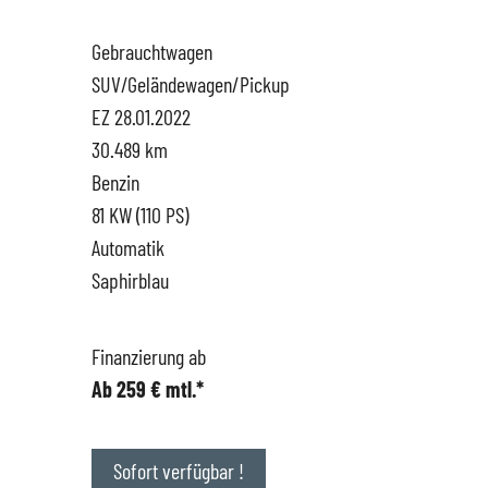
Gebrauchtwagen
Hüttigweiler
SEAT
Gewerbekunden
SUV/Geländewagen/Pickup
EZ 28.01.2022
CUPRA
Probefahrt
30.489 km
Benzin
VW
News
81 KW (110 PS)
Automatik
VW Nutzfahrzeugservice
Unternehmen
Saphirblau
SKODA Service
Wir kaufen Dein Auto
Finanzierung ab
Ab 259 € mtl.*
Karriere
Impressum
Sofort verfügbar !