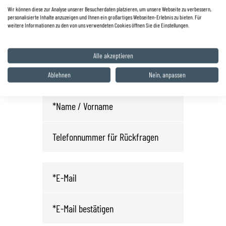
0 68 25 / 22 03
Wir können diese zur Analyse unserer Besucherdaten platzieren, um unsere Webseite zu verbessern,
personalisierte Inhalte anzuzeigen und Ihnen ein großartiges Webseiten-Erlebnis zu bieten. Für
info.wnd@autohaus-zyrull.de
weitere Informationen zu den von uns verwendeten Cookies öffnen Sie die Einstellungen.
Fahrzeug anfragen oder
Alle akzeptieren
Probefahrt vereinbaren
Ablehnen
Nein, anpassen