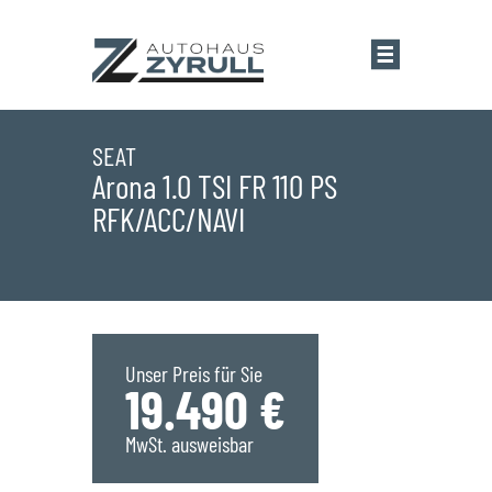
Startseite
SEAT
Arona 1.0 TSI FR 110 PS
RFK/ACC/NAVI
Standorte
Übersicht
Aktionen
Saarlouis
Bestandsfahrzeuge
Unser Preis für Sie
19.490 €
Saarwellingen
Marken
MwSt. ausweisbar
St. Wendel
Übersicht
Service