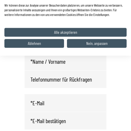
0 68 25 / 22 03
Wir können diese zur Analyse unserer Besucherdaten platzieren, um unsere Webseite zu verbessern,
personalisierte Inhalte anzuzeigen und Ihnen ein großartiges Webseiten-Erlebnis zu bieten. Für
info.wnd@autohaus-zyrull.de
weitere Informationen zu den von uns verwendeten Cookies öffnen Sie die Einstellungen.
Fahrzeug anfragen oder
Alle akzeptieren
Probefahrt vereinbaren
Ablehnen
Nein, anpassen