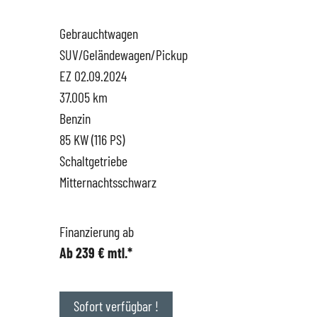
Gebrauchtwagen
Hüttigweiler
SEAT
Gewerbekunden
SUV/Geländewagen/Pickup
EZ 02.09.2024
CUPRA
Probefahrt
37.005 km
Benzin
VW
News
85 KW (116 PS)
Schaltgetriebe
VW Nutzfahrzeugservice
Unternehmen
Mitternachtsschwarz
SKODA Service
Wir kaufen Dein Auto
Finanzierung ab
Ab 239 € mtl.*
Karriere
Impressum
Sofort verfügbar !