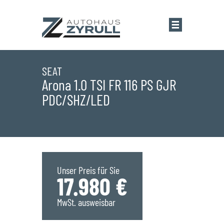
Startseite
SEAT
Arona 1.0 TSI FR 116 PS GJR
PDC/SHZ/LED
Standorte
Übersicht
Aktionen
Saarlouis
Bestandsfahrzeuge
Unser Preis für Sie
17.980 €
Saarwellingen
Marken
MwSt. ausweisbar
St. Wendel
Übersicht
Service