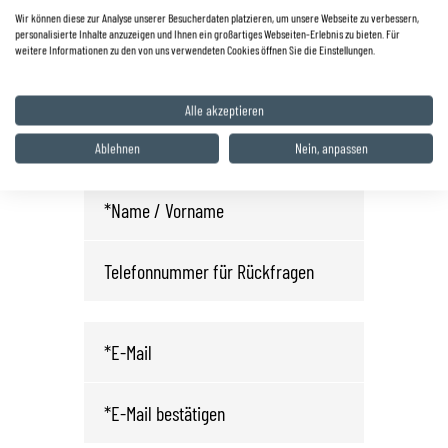
0 68 25 / 22 03
Wir können diese zur Analyse unserer Besucherdaten platzieren, um unsere Webseite zu verbessern,
personalisierte Inhalte anzuzeigen und Ihnen ein großartiges Webseiten-Erlebnis zu bieten. Für
info.wnd@autohaus-zyrull.de
weitere Informationen zu den von uns verwendeten Cookies öffnen Sie die Einstellungen.
Fahrzeug anfragen oder
Alle akzeptieren
Probefahrt vereinbaren
Ablehnen
Nein, anpassen