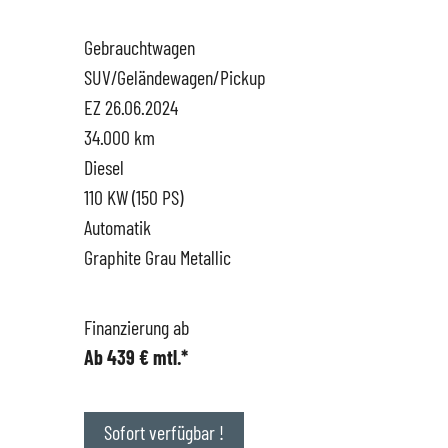
Gebrauchtwagen
Hüttigweiler
SEAT
Gewerbekunden
SUV/Geländewagen/Pickup
EZ 26.06.2024
CUPRA
Probefahrt
34.000 km
Diesel
VW
News
110 KW (150 PS)
Automatik
VW Nutzfahrzeugservice
Unternehmen
Graphite Grau Metallic
SKODA Service
Wir kaufen Dein Auto
Finanzierung ab
Ab 439 € mtl.*
Karriere
Impressum
Sofort verfügbar !