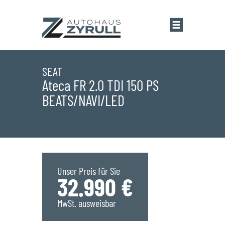
Startseite
SEAT
Ateca FR 2.0 TDI 150 PS
BEATS/NAVI/LED
Standorte
Übersicht
Aktionen
Saarlouis
Bestandsfahrzeuge
Unser Preis für Sie
32.990 €
Saarwellingen
Marken
MwSt. ausweisbar
St. Wendel
Übersicht
Service