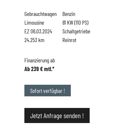
Gebrauchtwagen
Benzin
Hüttigweiler
SEAT
Gewerbekunden
Limousine
81 KW (110 PS)
EZ 06.03.2024
Schaltgetriebe
CUPRA
Probefahrt
24.253 km
Reinrot
VW
News
Finanzierung ab
Ab 239 € mtl.*
VW Nutzfahrzeugservice
Unternehmen
SKODA Service
Wir kaufen Dein Auto
Sofort verfügbar !
Karriere
Jetzt Anfrage senden !
Impressum