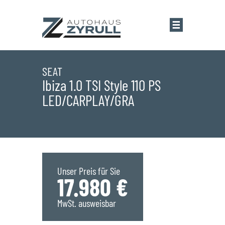
Startseite
SEAT
Ibiza 1.0 TSI Style 110 PS
LED/CARPLAY/GRA
Standorte
Übersicht
Aktionen
Saarlouis
Bestandsfahrzeuge
Unser Preis für Sie
17.980 €
Saarwellingen
Marken
MwSt. ausweisbar
St. Wendel
Übersicht
Service