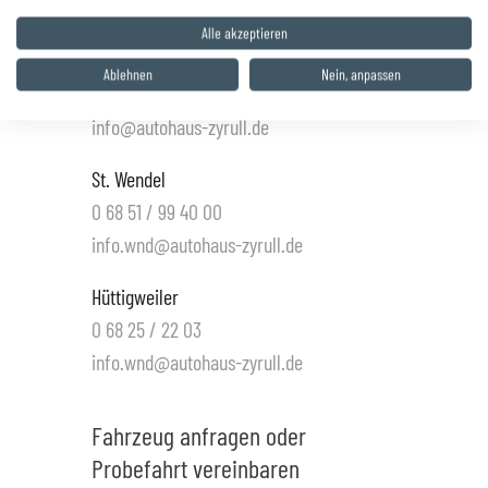
info@autohaus-zyrull.de
Alle akzeptieren
Saarwellingen
Ablehnen
Nein, anpassen
0 68 38 / 86 48 80
info@autohaus-zyrull.de
St. Wendel
0 68 51 / 99 40 00
info.wnd@autohaus-zyrull.de
Hüttigweiler
0 68 25 / 22 03
info.wnd@autohaus-zyrull.de
Fahrzeug anfragen oder
Probefahrt vereinbaren