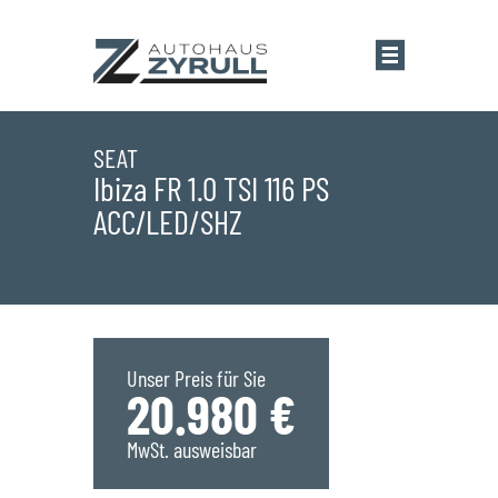
Startseite
SEAT
Ibiza FR 1.0 TSI 116 PS
ACC/LED/SHZ
Standorte
Übersicht
Aktionen
Saarlouis
Bestandsfahrzeuge
Unser Preis für Sie
20.980 €
Saarwellingen
Marken
MwSt. ausweisbar
St. Wendel
Übersicht
Service