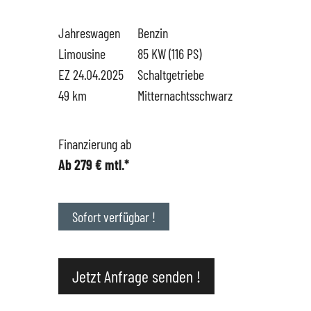
Jahreswagen
Benzin
Hüttigweiler
SEAT
Gewerbekunden
Limousine
85 KW (116 PS)
EZ 24.04.2025
Schaltgetriebe
CUPRA
Probefahrt
49 km
Mitternachtsschwarz
VW
News
Finanzierung ab
Ab 279 € mtl.*
VW Nutzfahrzeugservice
Unternehmen
SKODA Service
Wir kaufen Dein Auto
Sofort verfügbar !
Karriere
Jetzt Anfrage senden !
Impressum