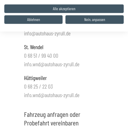
info@autohaus-zyrull.de
Alle akzeptieren
Saarwellingen
Ablehnen
Nein, anpassen
0 68 38 / 86 48 80
info@autohaus-zyrull.de
St. Wendel
0 68 51 / 99 40 00
info.wnd@autohaus-zyrull.de
Hüttigweiler
0 68 25 / 22 03
info.wnd@autohaus-zyrull.de
Fahrzeug anfragen oder
Probefahrt vereinbaren