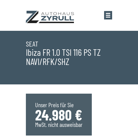
Startseite
SEAT
Ibiza FR 1.0 TSI 116 PS TZ
NAVI/RFK/SHZ
Standorte
Übersicht
Aktionen
Saarlouis
Bestandsfahrzeuge
Unser Preis für Sie
24.980 €
Saarwellingen
Marken
MwSt. nicht ausweisbar
St. Wendel
Übersicht
Service