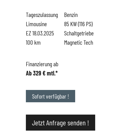
Tageszulassung
Benzin
Hüttigweiler
SEAT
Gewerbekunden
Limousine
85 KW (116 PS)
EZ 18.03.2025
Schaltgetriebe
CUPRA
Probefahrt
100 km
Magnetic Tech
VW
News
Finanzierung ab
Ab 329 € mtl.*
VW Nutzfahrzeugservice
Unternehmen
SKODA Service
Wir kaufen Dein Auto
Sofort verfügbar !
Karriere
Jetzt Anfrage senden !
Impressum