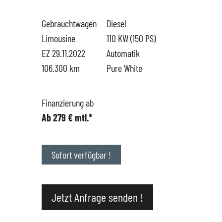
Gebrauchtwagen
Diesel
Hüttigweiler
SEAT
Gewerbekunden
Limousine
110 KW (150 PS)
EZ 29.11.2022
Automatik
CUPRA
Probefahrt
106.300 km
Pure White
VW
News
Finanzierung ab
Ab 279 € mtl.*
VW Nutzfahrzeugservice
Unternehmen
SKODA Service
Wir kaufen Dein Auto
Sofort verfügbar !
Karriere
Jetzt Anfrage senden !
Impressum