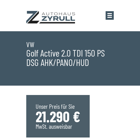
Startseite
VW
Golf Active 2.0 TDI 150 PS
DSG AHK/PANO/HUD
Standorte
Übersicht
Aktionen
Saarlouis
Bestandsfahrzeuge
Unser Preis für Sie
21.290 €
Saarwellingen
Marken
MwSt. ausweisbar
St. Wendel
Übersicht
Service