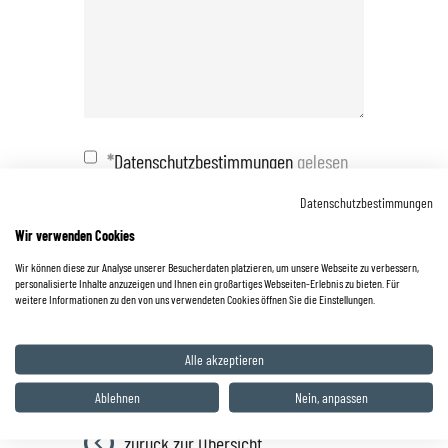
*
Datenschutzbestimmungen
gelesen
und akzeptiert.
Datenschutzbestimmungen
Wir verwenden Cookies
Wir können diese zur Analyse unserer Besucherdaten platzieren, um unsere Webseite zu verbessern,
personalisierte Inhalte anzuzeigen und Ihnen ein großartiges Webseiten-Erlebnis zu bieten. Für
weitere Informationen zu den von uns verwendeten Cookies öffnen Sie die Einstellungen.
*
Pflichtfelder bitte ausfüllen
Alle akzeptieren
Ablehnen
Nein, anpassen
zurück zur Übersicht