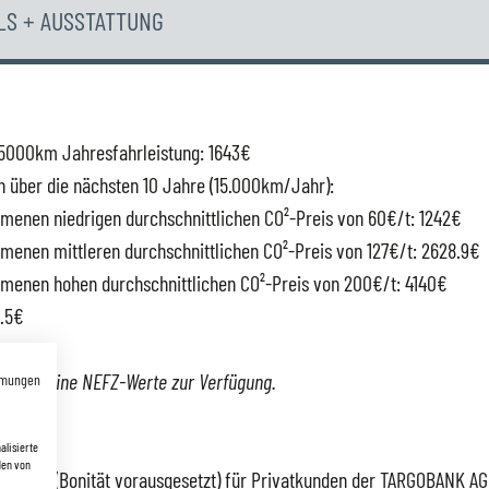
LS + AUSSTATTUNG
15000km Jahresfahrleistung: 1643€
n über die nächsten 10 Jahre (15.000km/Jahr):
enen niedrigen durchschnittlichen CO²-Preis von 60€/t: 1242€
enen mittleren durchschnittlichen CO²-Preis von 127€/t: 2628.9€
enen hohen durchschnittlichen CO²-Preis von 200€/t: 4140€
1.5€
tehen keine NEFZ-Werte zur Verfügung.
mmungen
rün
alisierte
den von
ngebot (Bonität vorausgesetzt) für Privatkunden der TARGOBANK AG 