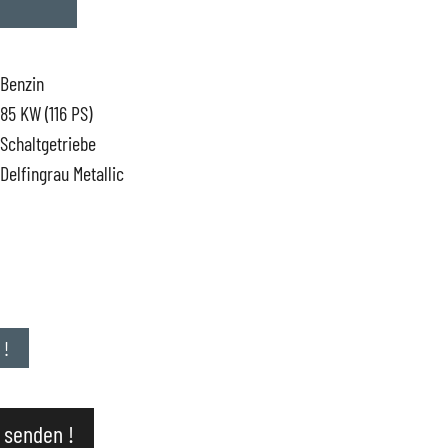
Benzin
85 KW (116 PS)
Schaltgetriebe
Delfingrau Metallic
ervice
uto
 !
 senden !