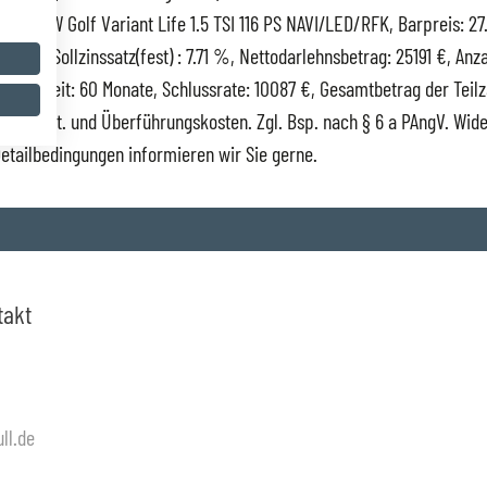
r den VW Golf Variant Life 1.5 TSI 116 PS NAVI/LED/RFK, Barpreis: 27
.99 %, Sollzinssatz(fest) : 7.71 %, Nettodarlehnsbetrag: 25191 €, Anz
 , Laufzeit: 60 Monate, Schlussrate: 10087 €, Gesamtbetrag der Teil
nkl. MwSt. und Überführungskosten. Zgl. Bsp. nach § 6 a PAngV. Wid
Detailbedingungen informieren wir Sie gerne.
takt
ll.de