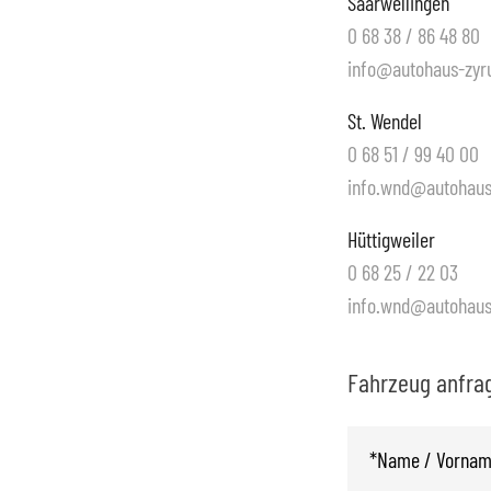
Saarwellingen
0 68 38 / 86 48 80
info@autohaus-zyru
St. Wendel
0 68 51 / 99 40 00
info.wnd@autohaus-
Hüttigweiler
0 68 25 / 22 03
info.wnd@autohaus-
Fahrzeug anfrag