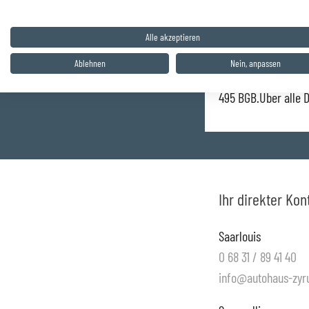
40213 Düsseldorf fü
effekt.Jahreszins: 7
Alle akzeptieren
monatl. Rate: 369 €
Ablehnen
Nein, anpassen
alle Preisangaben i
495 BGB.Über alle 
Ihr direkter Kon
Saarlouis
0 68 31 / 89 41 40
info@autohaus-zyru