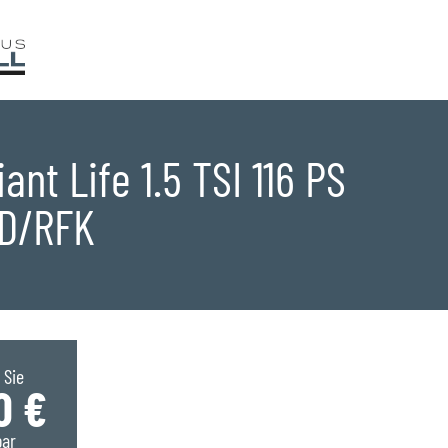
iant Life 1.5 TSI 116 PS
ED/RFK
ge
 Sie
0 €
bar