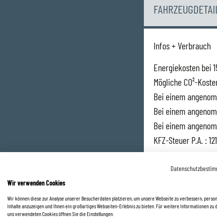
FAHRZEUGDETAI
Infos + Verbrauch
Energiekosten bei 
Mögliche CO²-Koste
Bei einem angenomm
Bei einem angenomm
Bei einem angenomm
KFZ-Steuer P.A. : 12
Für dieses Modell s
Datenschutzbesti
Wir verwenden Cookies
Umweltplakette:
g
Wir können diese zur Analyse unserer Besucherdaten platzieren, um unsere Webseite zu verbessern, person
Inhalte anzuzeigen und Ihnen ein großartiges Webseiten-Erlebnis zu bieten. Für weitere Informationen zu 
*Ein Finanzierungsa
uns verwendeten Cookies öffnen Sie die Einstellungen.