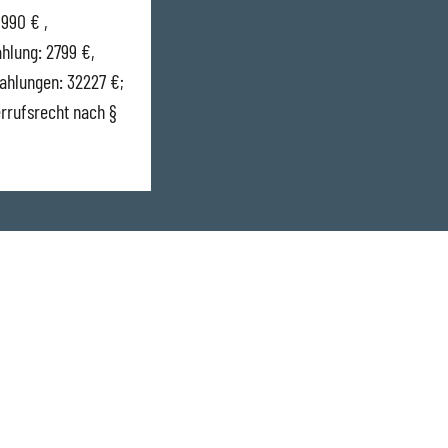
.990 € ,
ahlung: 2799 €,
zahlungen: 32227 €;
errufsrecht nach §