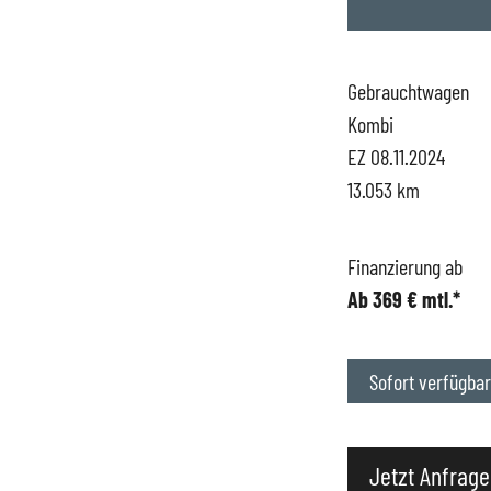
Hüttigweiler
SEAT
Gewerbekunden
Gebrauchtwagen
Kombi
CUPRA
Probefahrt
EZ 08.11.2024
13.053 km
VW
News
VW Nutzfahrzeugs
Unternehmen
Finanzierung ab
Ab 369 € mtl.*
SKODA Service
Wir kaufen Dein A
Sofort verfügbar
Karriere
Impressum
Jetzt Anfrage