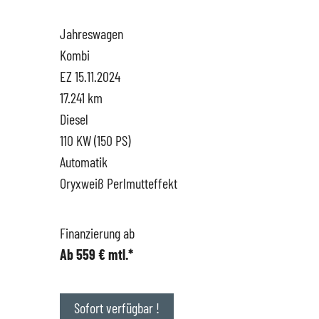
Jahreswagen
Hüttigweiler
SEAT
Gewerbekunden
Kombi
EZ 15.11.2024
CUPRA
Probefahrt
17.241 km
Diesel
VW
News
110 KW (150 PS)
Automatik
VW Nutzfahrzeugservice
Unternehmen
Oryxweiß Perlmutteffekt
SKODA Service
Wir kaufen Dein Auto
Finanzierung ab
Ab 559 € mtl.*
Karriere
Impressum
Sofort verfügbar !