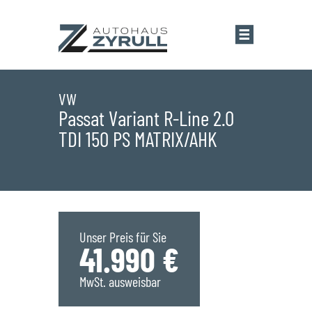
Startseite
VW
Passat Variant R-Line 2.0
TDI 150 PS MATRIX/AHK
Standorte
Übersicht
Aktionen
Saarlouis
Bestandsfahrzeuge
Unser Preis für Sie
41.990 €
Saarwellingen
Marken
MwSt. ausweisbar
St. Wendel
Übersicht
Service