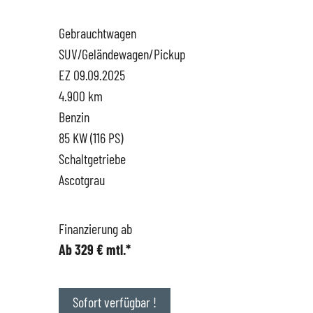
Gebrauchtwagen
Hüttigweiler
SEAT
Gewerbekunden
SUV/Geländewagen/Pickup
EZ 09.09.2025
CUPRA
Probefahrt
4.900 km
Benzin
VW
News
85 KW (116 PS)
Schaltgetriebe
VW Nutzfahrzeugservice
Unternehmen
Ascotgrau
SKODA Service
Wir kaufen Dein Auto
Finanzierung ab
Ab 329 € mtl.*
Karriere
Impressum
Sofort verfügbar !