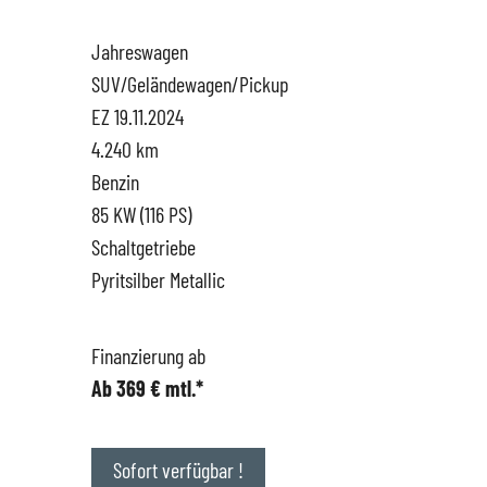
Jahreswagen
Hüttigweiler
SEAT
Gewerbekunden
SUV/Geländewagen/Pickup
EZ 19.11.2024
CUPRA
Probefahrt
4.240 km
Benzin
VW
News
85 KW (116 PS)
Schaltgetriebe
VW Nutzfahrzeugservice
Unternehmen
Pyritsilber Metallic
SKODA Service
Wir kaufen Dein Auto
Finanzierung ab
Ab 369 € mtl.*
Karriere
Impressum
Sofort verfügbar !