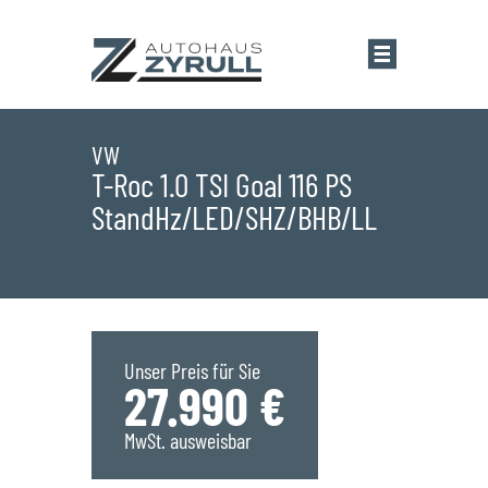
Startseite
VW
T-Roc 1.0 TSI Goal 116 PS
StandHz/LED/SHZ/BHB/LL
Standorte
Übersicht
Aktionen
Saarlouis
Bestandsfahrzeuge
Unser Preis für Sie
27.990 €
Saarwellingen
Marken
MwSt. ausweisbar
St. Wendel
Übersicht
Service